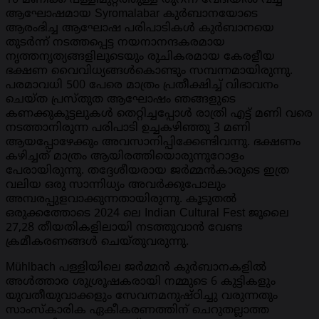
ആഘോഷമായ Syromalabar കുർബാനയോടെ
ആരംഭിച്ച ആഘോഷ പരിപാടികൾ കുർബാനയെ
തുടർന്ന് നടത്തപ്പെട്ട നയനാനന്ദകരമായ
നൃത്തനൃത്യങ്ങളിലൂടെയും രുചികരമായ കേരളീയ
ഭക്ഷണ വൈവിധ്യങ്ങൾകൊണ്ടും സമ്പന്നമായിരുന്നു.
പരമാവധി 500 പേരെ മാത്രം പ്രതീക്ഷിച്ച് വിഭാവനം
ചെയ്ത പ്രസ്തുത ആഘോഷം ഞങ്ങളുടെ
കണക്കുകൂട്ടലുകൾ തെറ്റിച്ചപ്പോൾ രാത്രി എട്ട് മണി വരെ
നടത്താനിരുന്ന പരിപാടി ഉച്ചകഴിഞ്ഞു 3 മണി
ആയപ്പോഴേക്കും അവസാനിപ്പിക്കേണ്ടിവന്നു. ഭക്ഷണം
കഴിച്ചത് മാത്രം ആയിരത്തിയൊരുന്നൂറോളം
പേരായിരുന്നു. തദ്ദേശീയരായ ജർമ്മൻകാരുടെ ഇത്ര
വലിയ ഒരു സാന്നിധ്യം അവർക്കുപോലും
അമ്പരപ്പുളവാക്കുന്നതായിരുന്നു. കൂടുതൽ
ഒരുക്കത്തോടെ 2024 ലെ Indian Cultural Fest ജൂലൈ
27,28 തീയതികളിലായി നടത്തുവാൻ വേണ്ട
ക്രമീകരണങ്ങൾ ചെയ്തുവരുന്നു.
Mühlbach പള്ളിയിലെ ജർമ്മൻ കുർബാനകളിൽ
അൾത്താര ശുശ്രൂഷകരായി നമ്മുടെ 6 കുട്ടികളും
യുവതീയുവാക്കളും സേവനമനുഷ്ഠിച്ചു വരുന്നതും
സാംസ്കാരിക ഏകീകരണത്തിന് ചെറുതല്ലാത്ത