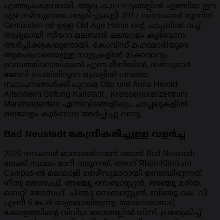
എത്തുകയുണ്ടായി. ആദ്യ കാലഘട്ടങ്ങളിൽ എത്തിയ ഈ
ഏഴ് നഴ്സുമാരെ ഒരുമിച്ചുകൂട്ടി 2017 ഡിസംബർ മൂന്നിന്
Gemünden-ൽ ഉള്ള Old Age Home ന്റെ ചാപ്പലിൽ വച്ച്
ആദ്യമായി സീറോ മലബാർ മലയാളം കുർബാന
അർപ്പിക്കുകയുണ്ടായി. കോവിഡ് മഹാമാരിയുടെ
ആരംഭംവരെയുള്ള നാളുകളിൽ മിക്കവാറും
മാസത്തിലൊരിക്കൽ എന്ന രീതിയിൽ, നഴ്സുമാർ
ജോലി ചെയ്തിരുന്ന മുകളിൽ പറഞ്ഞ
സ്ഥാപനങ്ങൾക്ക് പുറമെ Otto und Anna Herold
Altersheim Stiftung Karlstadt , Kreisseniorenzentrum
Marktheidenfeld എന്നിവിടങ്ങളിലും, ചാപ്പലുകളിൽ
മലയാളം കുർബാന അർപ്പിച്ചു വന്നു.
Bad Neustadt കേന്ദ്രീകരിച്ചുള്ള വളർച്ച
2020 നവംബർ മാസത്തിലാണ് ഞാൻ Bad Neustadt-
ലേക്ക് സ്ഥലം മാറി വരുന്നത്. അന്ന് Rhön-Klinikum
Campus-ൽ മലയാളി നേഴ്സുമാരായി ഉണ്ടായിരുന്നത്
നീതു ജോസഫ്, അഞ്ചു സെബാസ്റ്റ്യൻ, അഞ്ചു മരിയ,
ബെറ്റി ജോസഫ്, ചിഞ്ചു സെബാസ്റ്റ്യൻ, ബിഞ്ചു കെ. വി
എന്നീ 6 പേർ മാത്രമായിരുന്നു. തുടർന്നങ്ങോട്ട്
കേരളത്തിന്റെ വിവിധ ഭാഗങ്ങളിൽ നിന്ന്, പ്രത്യേകിച്ച്