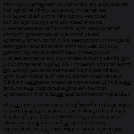
നിറവേറ്റാം എന്നല്ലാതെ ശാശ്വതമായി ആ കുടുംബത്തെ
ദാരിദ്ര്യത്തിൽ നിന്നും കരകയറ്റാൻ അവരിലെ
ചെറുപ്പക്കാർക്ക് ഉന്നത വിദ്യാഭ്യാസം ലഭ്യമാക്കി
സ്ഥിരവരുമാനമുള്ള ഒരു ജോലിക്ക് അവരെ
പ്രാപ്തരാക്കുകയാണ് വേണ്ടത് എന്ന ബോധ്യത്തിൽ
നിന്നാണ് ഇങ്ങനൊരു തീരുമാനത്തിലേക്ക്
എത്തിച്ചേർന്നത്. അന്ന്‌ വിരലിലെണ്ണാവുന്ന നേഴ്‌സുമാർ
തങ്ങളുടെ വരുമാനത്തിൽ നിന്ന് ഒരു പങ്ക് മാറ്റിവച്ച്
ഇങ്ങനൊരു ആശയത്തിന് രൂപം നൽകുമ്പോൾ
പ്രതീക്ഷിക്കാത്തതിലും വേഗത്തിലായിരുന്നു പിന്നീട് ഈ
പ്രസ്ഥാനത്തിന്റെ വളർച്ച. 2021 നവംബർ മാസത്തിലാണ്
ഈ ചാരിറ്റി പ്രവർത്തനങ്ങൾക്ക് Nightingale Ministry
എന്ന പേര് നൽകിയത്. അന്നു മുതൽ സംഭാവനകൾ
Mühlbach പള്ളിയുടെ അക്കൗണ്ടിൽ ശേഖരിച്ച് നാട്ടിലുള്ള
അർഹതപ്പെട്ട വിദ്യാർത്ഥികളിലേക്ക് സഹായം
എത്തിക്കുന്ന രീതിയിലുള്ള ക്രമീകരണങ്ങൾ സ്വീകരിച്ചു.
തികച്ചും ഈ പ്രദേശത്തേക്ക് കുടിയേറിയ നഴ്സുമാരുടെ
സംഭാവനകളിലൂടെ മാത്രം പ്രവർത്തിക്കുന്ന Nightingale
Ministry യിലൂടെ 2023-ൽ 5654500 രൂപ സഹായമായി
വിതരണം ചെയ്യാൻ സാധിച്ചു എന്നത് അവരുടെ
ഹൃദയവിശാലതയും പാവങ്ങളുടെ പക്ഷം ചേരാനുള്ള