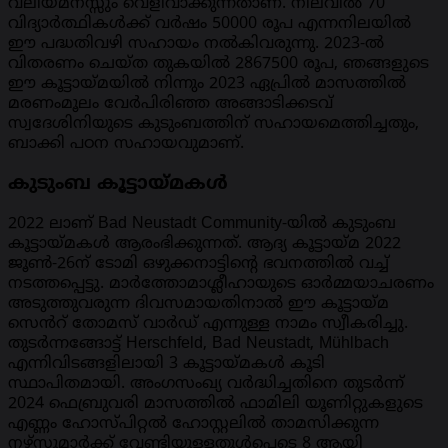
വലിയമനസ്സും വെളിവാക്കുന്നതാണ്. നിലവിൽ 70
വിദ്യാർത്ഥികൾക്ക് വർഷം 50000 രൂപ എന്നനിലയിൽ
ഈ പദ്ധതിവഴി സഹായം നൽകിവരുന്നു. 2023-ൽ
വിതരണം ചെയ്ത തുകയിൽ 2867500 രൂപ, ഞങ്ങളുടെ
ഈ കൂട്ടായ്മയിൽ നിന്നും 2023 ഏപ്രിൽ മാസത്തിൽ
മരണംമൂലം വേർപിരിഞ്ഞ അങ്ങാടിക്കടവ്
സ്വദേശിനിയുടെ കുടുംബത്തിന് സഹായമെത്തിച്ചതും,
ബാക്കി പഠന സഹായവുമാണ്.
കുടുംബ കൂട്ടായ്മകൾ
2022 ലാണ് Bad Neustadt Community-യിൽ കുടുംബ
കൂട്ടായ്മകൾ ആരംഭിക്കുന്നത്. ആദ്യ കൂട്ടായ്മ 2022
ജൂൺ-26ന് ടോമി ഒഴുക്കനാട്ടിന്റെ ഭവനത്തിൽ വച്ച്
നടത്തപ്പെട്ടു. മാർത്തോമാശ്ലീഹായുടെ ഓർമ്മയാചരണം
അടുത്തുവരുന്ന ദിവസമായതിനാൽ ഈ കൂട്ടായ്മ
സെൻറ് തോമസ് വാർഡ് എന്നുള്ള നാമം സ്വീകരിച്ചു.
തുടർന്നങ്ങോട്ട് Herschfeld, Bad Neustadt, Mühlbach
എന്നിവിടങ്ങളിലായി 3 കൂട്ടായ്മകൾ കൂടി
സ്ഥാപിതമായി. അംഗസംഖ്യ വർദ്ധിച്ചതിനെ തുടർന്ന്
2024 ഫെബ്രുവരി മാസത്തിൽ ഫാമിലി യൂണിറ്റുകളുടെ
എണ്ണം ഹോസ്പിറ്റൽ ഹോസ്റ്റലിൽ താമസിക്കുന്ന
നഴ്സുമാർക്ക് വേണ്ടിയുള്ളതുൾപ്പെടെ 8 ആയി