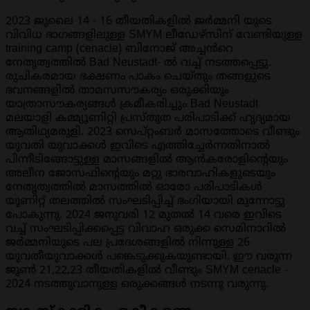
2023 ജൂലൈ 14 - 16 തീയതികളിൽ ജർമ്മനി യുടെ
വിവിധ ഭാഗങ്ങളിലുള്ള SMYM ലീഡേഴ്സിന് വേണ്ടിയുള്ള
training camp (cenacle) ബിനോജ് അച്ചൻറെ
നേതൃത്വത്തിൽ Bad Neustadt- ൽ വച്ച് നടത്തപ്പെട്ടു.
രുചികരമായ ഭക്ഷണം പാകം ചെയ്തും തങ്ങളുടെ
ഭവനങ്ങളിൽ താമസസൗകര്യം ഒരുക്കിയും
യാത്രാസൗകര്യങ്ങൾ ക്രമീകരിച്ചും Bad Neustadt
മലയാളി കമ്മ്യൂണിറ്റി പ്രസ്തുത പരിപാടിക്ക് ഹൃദ്യമായ
ആതിഥ്യമരുളി. 2023 സെപ്റ്റംബർ മാസത്തോടെ വീണ്ടും
യുവതി യുവാക്കൾ ഇവിടെ എത്തിച്ചേർന്നതിനാൽ
പിന്നീടിങ്ങോട്ടുള്ള മാസങ്ങളിൽ ആൻകരോളിന്റെയും
അലീന ജോസഫിന്റെയും മറ്റു ഭാരവാഹികളുടെയും
നേതൃത്വത്തിൽ മാസത്തിൽ ഓരോ പരിപാടികൾ
യൂണിറ്റ് തലത്തിൽ സംഘടിപ്പിച്ച്‌ ഭംഗിയായി മുന്നോട്ടു
പോകുന്നു. 2024 ജനുവരി 12 മുതൽ 14 വരെ ഇവിടെ
വച്ച് സംഘടിപ്പിക്കപ്പെട്ട വിവാഹ ഒരുക്ക സെമിനാറിൽ
ജർമ്മനിയുടെ പല പ്രദേശങ്ങളിൽ നിന്നുള്ള 26
യുവതീയുവാക്കൾ പങ്കെടുക്കുകയുണ്ടായി. ഈ വരുന്ന
ജൂൺ 21,22,23 തീയതികളിൽ വീണ്ടും SMYM cenacle -
2024 നടത്തുവാനുള്ള ഒരുക്കങ്ങൾ നടന്നു വരുന്നു.