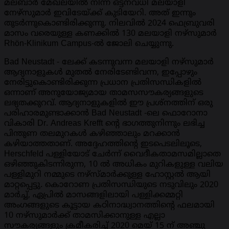
മലബാർ മേഖലയിൽ നിന്ന് ഒട്ടനവധി മലയാളി
നേഴ്‌സുമാർ ഇവിടേയ്ക്ക് കുടിയേറി. അത് ഇന്നും
തുടർന്നുകൊണ്ടിരിക്കുന്നു. നിലവിൽ 2024 ഫെബ്രുവരി
മാസം വരെയുള്ള കണക്കിൽ 130 മലയാളി നഴ്‌സുമാർ
Rhön-Klinikum Campus-ൽ ജോലി ചെയ്യുന്നു.
Bad Neustadt - ലേക്ക് കടന്നുവന്ന മലയാളി നഴ്‌സുമാർ
ആദ്യനാളുകൾ മുതൽ നേരിടേണ്ടിവന്ന, ഇപ്പോഴും
നേരിട്ടുകൊണ്ടിരിക്കുന്ന പ്രധാന പ്രതിസന്ധികളിൽ
ഒന്നാണ് അനുയോജ്യമായ താമസസൗകര്യങ്ങളുടെ
ലഭ്യതക്കുറവ്. ആദ്യനാളുകളിൽ ഈ പ്രശ്നത്തിന് ഒരു
പരിഹാരമുണ്ടാക്കാൻ Bad Neustadt -ലെ ഫൊറോനാ
വികാരി Dr. Andreas Krefft ന്റെ ഭാഗത്തുനിന്നും ലഭിച്ച
പിന്തുണ തലമുറകൾ കഴിഞ്ഞാലും മറക്കാൻ
കഴിയാത്തതാണ്. അദ്ദേഹത്തിന്റെ ഇടപെടലിലൂടെ,
Herschfeld പള്ളിയോട് ചേർന്ന് വൈദീകതാമസമില്ലാതെ
ഒഴിഞ്ഞുകിടന്നിരുന്ന, 10 ൽ അധികം മുറികളുള്ള വലിയ
പള്ളിമുറി നമ്മുടെ നഴ്‌സ്മാർക്കുള്ള ഹോസ്റ്റൽ ആയി
മാറ്റപ്പെട്ടു. കൊറോണ പ്രതിസന്ധിയുടെ നടുവിലും 2020
മാർച്ച്, ഏപ്രിൽ മാസങ്ങളിലായി പള്ളിക്കമ്മറ്റി
അംഗങ്ങളുടെ കൂട്ടായ കഠിനാദ്ധ്വാനത്തിന്റെ ഫലമായി
10 നഴ്‌സുമാർക്ക് താമസിക്കാനുള്ള എല്ലാ
സൗകര്യങ്ങളും ക്രമീകരിച്ച് 2020 മെയ് 15 ന് അഞ്ചു