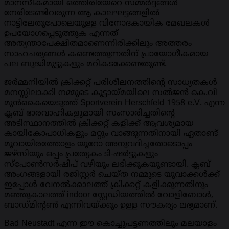
മാനസീകമായി ഒത്തിരിയേറെ സമ്മർദ്ദങ്ങൾ
നേരിടേണ്ടിവരുന്ന ആ കാലഘട്ടങ്ങളിൽ
നാട്ടിലേതുപോലെയുള്ള വിനോദകായിക മേഖലകൾ
ഉപയോഗപ്പെടുത്തുക എന്നത്
അത്യന്താപേക്ഷിതമാണെന്നിരിക്കിലും അത്തരം
സാഹചര്യങ്ങൾ കണ്ടെത്തുന്നതിന് പ്രായോഗീകമായ
പല ബുദ്ധിമുട്ടുകളും മറികടക്കേണ്ടതുണ്ട്.
ജർമ്മനിയിൽ ക്രിക്കറ്റ് പരിശീലനത്തിൻ്റെ സാധ്യതകൾ
മനസ്സിലാക്കി നമ്മുടെ കൂട്ടായ്മയിലെ സൽജൻ കെ.വി
മുൻകൈയെടുത്ത് Sportverein Herschfeld 1958 e.V. എന്ന
ക്ലബ് ഭാരവാഹികളുമായി സംസാരിച്ചതിൻ്റെ
അടിസ്ഥാനത്തിൽ ക്രിക്കറ്റ് കളിക്ക് ആവശ്യമായ
കായികോപാധികളും മറ്റും വാങ്ങുന്നതിനായി ഏതാണ്ട്
മൂവായിരത്തോളം യൂറോ അനുവദിച്ചതോടൊപ്പം
ജഴ്‌സിയും ഒപ്പം പ്രത്യേകം ടി-ഷർട്ടുകളും
സ്‌പോൺസർഷിപ് വഴിയും ലഭിക്കുകയുണ്ടായി. ക്ലബ്
അംഗങ്ങളായി രജിസ്റ്റർ ചെയ്ത നമ്മുടെ യുവാക്കൾക്ക്
ഇപ്പോൾ വേനൽക്കാലത്ത് ക്രിക്കറ്റ് കളിക്കുന്നതിനും
മഞ്ഞുകാലത്ത് indoor സ്റ്റേഡിയത്തിൽ വോളിബോൾ,
ബാഡ്മിന്റൺ എന്നിവയ്ക്കും ഉള്ള സൗകര്യം ലഭ്യമാണ്.
Bad Neustadt എന്ന ഈ കൊച്ചുപട്ടണത്തിലും മലയാളം