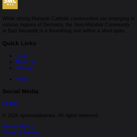
While strong Malayali Catholic communities are emerging in
various regions of Germany, the Syro-Malabar Community
in Bad Neustadt is a flourishing one within a short span.
Quick Links
Home
About Us
Editorial
News
Social Media
©
2026
syromalabarnes. All rights reserved.
Privacy Policy
Terms of Service