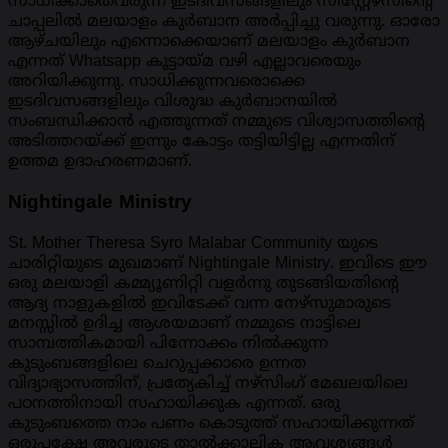
സാധിക്കാതെവരുന്ന ഇടദിവസങ്ങളിലും സിസ്റ്റേഴ്സിന്റെ
ചാപ്പലിൽ മലയാളം കുർബാന അർപ്പിച്ചു വരുന്നു. ഓരോ
ആഴ്ചയിലും എന്നൊക്കെയാണ് മലയാളം കുർബാന
എന്നത് Whatsapp കൂട്ടായ്മ വഴി എല്ലാവരെയും
അറിയിക്കുന്നു. സാധിക്കുന്നവരൊക്കെ
ഇടദിവസങ്ങളിലും വിശുദ്ധ കുർബാനയിൽ
സംബന്ധിക്കാൻ എത്തുന്നത് നമ്മുടെ വിശ്വാസത്തിന്റെ
അടിത്തറയ്ക്ക് ഇന്നും കോട്ടം തട്ടിയിട്ടില്ല എന്നതിന്
ഉത്തമ ഉദാഹരണമാണ്.
Nightingale Ministry
St. Mother Theresa Syro Malabar Community യുടെ
ചാരിറ്റിയുടെ മുഖമാണ് Nightingale Ministry. ഇവിടെ ഈ
ഒരു മലയാളി കമ്മ്യൂണിറ്റി വളർന്നു തുടങ്ങിയതിന്റെ
ആദ്യ നാളുകളിൽ ഇവിടേക്ക് വന്ന നേഴ്സുമാരുടെ
മനസ്സിൽ ഉദിച്ച ആശയമാണ് നമ്മുടെ നാട്ടിലെ
സാമ്പത്തികമായി പിന്നോക്കം നിൽക്കുന്ന
കുടുംബങ്ങളിലെ ചെറുപ്പക്കാരെ ഉന്നത
വിദ്യാഭ്യാസത്തിന്‌, പ്രത്യേകിച്ച് നഴ്സിംഗ് മേഖലയിലെ
പഠനത്തിനായി സഹായിക്കുക എന്നത്. ഒരു
കുടുംബത്തെ നാം പണം കൊടുത്ത് സഹായിക്കുന്നത്
ഒരുപക്ഷേ അവരുടെ താൽക്കാലിക ആവശ്യങ്ങൾ