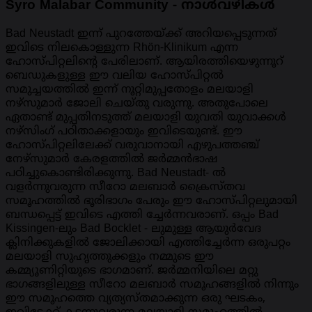
Syro Malabar Community - നാൾവഴികൾ
Bad Neustadt ഇന്ന് പുറത്തേയ്ക്ക് അറിയപ്പെടുന്നത്
ഇവിടെ നിലകൊള്ളുന്ന Rhön-Klinikum എന്ന
ഹോസ്പിറ്റലിന്റെ പേരിലാണ്. ആയിരത്തിയെഴുന്നൂറ്
ബെഡുകളുള്ള ഈ വലിയ ഹോസ്പിറ്റൽ
സമുച്ചയത്തിൽ ഇന്ന് നൂറ്റിമുപ്പതോളം മലയാളി
നഴ്സുമാർ ജോലി ചെയ്തു വരുന്നു. അതുപോലെ
ഏതാണ്ട് മുപ്പതിനടുത്ത് മലയാളി യുവതി യുവാക്കൾ
നഴ്സിംഗ് പഠിതാക്കളായും ഇവിടെയുണ്ട്. ഈ
ഹോസ്പിറ്റലിലേക്ക് വരുവാനായി എഴുപത്തഞ്ച്
നേഴ്സുമാർ കേരളത്തിൽ ജർമ്മൻഭാഷ
പഠിച്ചുകൊണ്ടിരിക്കുന്നു. Bad Neustadt- ൽ
വളർന്നുവരുന്ന സീറോ മലബാർ ക്രൈസ്തവ
സമൂഹത്തിൽ ഭൂരിഭാഗം പേരും ഈ ഹോസ്പിറ്റലുമായി
ബന്ധപ്പെട്ട് ഇവിടെ എത്തി ച്ചേർന്നവരാണ്. ഒപ്പം Bad
Kissingen-ലും Bad Bocklet - ലുമുള്ള ആയുർവേദ
ക്ലിനിക്കുകളിൽ ജോലിക്കായി എത്തിച്ചേർന്ന ഒരുപറ്റം
മലയാളി സുഹൃത്തുക്കളും നമ്മുടെ ഈ
കമ്മ്യൂണിറ്റിയുടെ ഭാഗമാണ്. ജർമ്മനിയിലെ മറ്റു
ഭാഗങ്ങളിലുള്ള സീറോ മലബാർ സമൂഹങ്ങളിൽ നിന്നും
ഈ സമൂഹത്തെ വ്യത്യസ്തമാക്കുന്ന ഒരു ഘടകം,