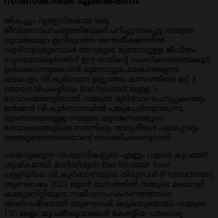
സാംസ്കാരിക ഏകീകരണം
തികച്ചും വ്യത്യസ്തമായ ഒരു
ജീവിതസാഹചര്യത്തിലേക്ക് പറിച്ചുനടപ്പെട്ട നമ്മുടെ
യുവതലമുറ ഇവിടുത്തെ അന്തരീക്ഷത്തിൽ
വളർന്നുവരുമ്പോൾ അവരുടെ മുന്നോട്ടുള്ള ജീവിതം
സുഗമമാക്കുന്നതിന് ഈ നാടിന്റെ സംസ്‌കാരത്തെക്കൂടി
ഉൾക്കൊണ്ടുകൊണ്ട് മുന്നോട്ടുപോകേണ്ടതുണ്ട്.
മലയാളം വി.കുർബാന ഇല്ലാത്ത, മാസത്തിലെ മറ്റ് 3
ഞായറാഴ്ചകളിലും Bad Neustadt ലുള്ള 5
ദേവാലയങ്ങളിലായി നമ്മുടെ ഭൂരിഭാഗം ചെറുപ്പക്കാരും
ജർമ്മൻ വി.കുർബാനയിൽ പങ്കുചേർന്നുവരുന്നു.
മുടങ്ങാതെയുള്ള നമ്മുടെ യുവജനങ്ങളുടെ
ദേവാലയങ്ങളിലെ സാന്നിധ്യം തദ്ദേശീയർ പലപ്പോഴും
അത്ഭുതത്തോടെയാണ് നോക്കിക്കാണുന്നത്.
പങ്കെടുക്കുന്ന വിശ്വാസികളുടെ എണ്ണം വളരെ കുറഞ്ഞ്
ശുഷ്കമായി മാറിയിരുന്ന Bad Neustadt Town
പള്ളിയിലെ വി.കുർബാനയുടെ തിരുനാൾ (Fronleichnam)
ആഘോഷം 2023 ജൂൺ മാസത്തിൽ നമ്മുടെ മലയാളി
കമ്മ്യൂണിറ്റിയുടെ സജീവസഹകരണത്തോടെ
അതിഗംഭീരമായി ആഘോഷി ക്കുകയുണ്ടായി. നമ്മുടെ
150 ഓളം യുവതീയുവാക്കൾ കേരളീയ പാരമ്പര്യ