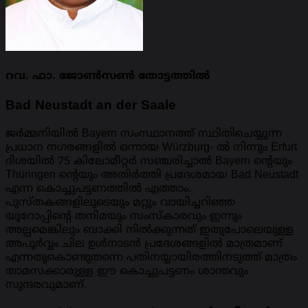
റവ. ഫാ. ജോൺസൺ തോട്ടത്തിൽ
Bad Neustadt an der Saale
ജർമ്മനിയിൽ Bayern സംസ്ഥാനത്ത് സ്ഥിതിചെയ്യുന്ന
പ്രധാന നഗരങ്ങളിൽ ഒന്നായ Würzburg- ൽ നിന്നും Erfurt
ദിശയിൽ 75 കിലോമീറ്റർ സഞ്ചരിച്ചാൽ Bayern ന്റെയും
Thüringen ന്റെയും അതിർത്തി പ്രദേശമായ Bad Neustadt
എന്ന കൊച്ചുപട്ടണത്തിൽ എത്താം.
പുസ്തകങ്ങളിലൂടെയും മറ്റും വായിച്ചറിഞ്ഞ
യൂറോപ്പിന്റെ തനിമയും സംസ്കാരവും ഇന്നും
അല്പമെങ്കിലും ബാക്കി നിൽക്കുന്നത് ഇതുപോലെയുള്ള
അപൂർവ്വം ചില ഉൾനാടൻ പ്രദേശങ്ങളിൽ മാത്രമാണ്
എന്നതുകൊണ്ടുതന്നെ പതിനയ്യായിരത്തിനടുത്ത് മാത്രം
താമസക്കാരുള്ള ഈ കൊച്ചുപട്ടണം ശാന്തവും
സുന്ദരവുമാണ്.