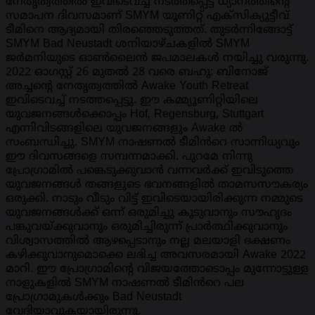
നേതൃത്വത്തിൽ ഇവിടെവച്ച് നടത്തപ്പെട്ട ധ്യാനത്തിന്റെ
സമാപന ദിവസമാണ് SMYM യൂണിറ്റ് എക്സിക്യൂട്ടീവ്
ടീമിനെ ആദ്യമായി തിരഞ്ഞെടുത്തത്. തുടർന്നിങ്ങോട്ട്
SMYM Bad Neustadt ശനിയാഴ്ചകളിൽ SMYM
ജർമനിയുടെ ഓൺലൈൻ ജപമാലകൾ നയിച്ചു വരുന്നു.
2022 ഓഗസ്റ്റ് 26 മുതൽ 28 വരെ ബഹു: ബിനോജ്
അച്ചന്റെ നേതൃത്വത്തിൽ Awake Youth Retreat
ഇവിടെവച്ച് നടത്തപ്പെട്ടു. ഈ കമ്മ്യൂണിറ്റിയിലെ
യുവജനങ്ങൾക്കൊപ്പം Hof, Regensburg, Stuttgart
എന്നിവിടങ്ങളിലെ യുവജനങ്ങളും Awake ൽ
സംബന്ധിച്ചു. SMYM നാഷണൽ ടീമിൻറെ സാന്നിധ്യവും
ഈ ദിവസങ്ങളെ സമ്പന്നമാക്കി. പുറമേ നിന്നു
പ്രോഗ്രാമിൽ പങ്കെടുക്കുവാൻ വന്നവർക്ക് ഇവിടുത്തെ
യുവജനങ്ങൾ തങ്ങളുടെ ഭവനങ്ങളിൽ താമസസൗകര്യം
ഒരുക്കി. നാടും വീടും വിട്ട് ഇവിടെയായിരിക്കുന്ന നമ്മുടെ
യുവജനങ്ങൾക്ക് ഒന്ന് ഒരുമിച്ചു കൂടുവാനും സൗഹൃദം
പങ്കുവയ്ക്കുവാനും ഒരുമിച്ചിരുന്ന് പ്രാർത്ഥിക്കുവാനും
വിശ്വാസത്തിൽ ആഴപ്പെടാനും നല്ല മലയാളി ഭക്ഷണം
കഴിക്കുവാനുമൊക്കെ ലഭിച്ച അവസരമായി Awake 2022
മാറി. ഈ പ്രോഗ്രാമിന്റെ വിജയത്തോടൊപ്പം മുന്നോട്ടുള്ള
നാളുകളിൽ SMYM നാഷണൽ ടീമിൻറെ പല
പ്രോഗ്രാമുകൾക്കും Bad Neustadt
വേദിയാവുകയായിരുന്നു.