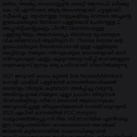
മരിയ, അഞ്ചു സെബാസ്റ്റ്യൻ, ബെറ്റി ജോസഫ്, ബിഞ്ചു
കെ. വി എന്നിവരെ ആദ്യ അംഗങ്ങളായി ഹൃദ്യമായി
സ്വീകരിച്ചു. തുടർന്നുള്ള നാളുകളിലും Andreas അച്ചന്റെ
ഇടപെടലിലൂടെ Mühlbach പള്ളിയോട് ചേർന്നുള്ള 2
അപ്പാർട്ട്മെന്റുകളും പിന്നീട് Oberstreu-ലുള്ള
പള്ളിമുറിയും, അതോടൊപ്പം Würzburg രൂപതയുടെ
വികാരിജനറാൾ ആയിരുന്ന Fr. Thomas Kesster ന്റെ
ഇടപെടലിലൂടെ Brendlorenzen-ൽ ഉള്ള പള്ളിയുടെ
കെട്ടിടവും നമ്മുടെ നഴ്‌സുമാരുടെ ഭവനങ്ങളായി മാറി.
നഴ്‌സുമാരുടെ എണ്ണം കൂടുന്നതനുസരിച്ച് ഭവനങ്ങളുടെ
ലഭ്യതക്കുറവ് ഇന്നും ഒരു പ്രശ്നമായി നിലനിൽക്കുന്നു.
2021 ജനുവരി മാസം മുതൽ Bad Neustadt/Mühlbach
ഹോളി ഫാമിലി പള്ളിയിൽ മാസത്തിലൊരിക്കൽ
മലയാളം വിശുദ്ധ കുർബാന അർപ്പിച്ചു വരുന്നു.
അതിനുപുറമേ നമ്മുടെ എല്ലാ പ്രധാന തിരുനാൾ
ദിവസങ്ങളിലും സീറോ മലബാർ ആരാധനക്രമം
അനുസരിച്ചുള്ള തിരുക്കർമ്മങ്ങൾ നടത്തിവരുന്നുണ്ട്.
2023 ഏപ്രിൽ മാസത്തിൽ FCC സന്യാസ
സമൂഹത്തിൽപ്പെട്ട സി.റിയ, സി.റോസ്മിത എന്നിവരും
ഈ സമൂഹത്തിൻറെ ഭാഗമായതോടെ അവർക്ക്
ജർമ്മൻ കുർബാനയിൽ സംബന്ധിക്കുവാൻ