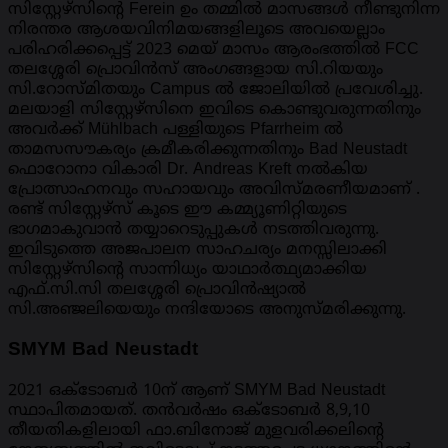
സിസ്റ്റേഴ്സിന്റെ Ferein ഉം തമ്മിൽ മാസങ്ങൾ നീണ്ടുനിന്ന
നിരന്തര ആശയവിനിമയങ്ങളിലൂടെ അവയെല്ലാം
പരിഹരിക്കപ്പെട്ട് 2023 മെയ് മാസം ആരംഭത്തിൽ FCC
തലശ്ശേരി പ്രൊവിൻസ് അംഗങ്ങളായ സി.റിയയും
സി.റോസ്മിതയും Campus ൽ ജോലിയിൽ പ്രവേശിച്ചു.
മലയാളി സിസ്റ്റേഴ്സിനെ ഇവിടെ കൊണ്ടുവരുന്നതിനും
അവർക്ക് Mühlbach പള്ളിയുടെ Pfarrheim ൽ
താമസസൗകര്യം ക്രമീകരിക്കുന്നതിനും Bad Neustadt
ഫൊറോനാ വികാരി Dr. Andreas Kreft നൽകിയ
പ്രോത്സാഹനവും സഹായവും അവിസ്മരണീയമാണ് .
രണ്ട് സിസ്റ്റേഴ്സ് കൂടെ ഈ കമ്മ്യൂണിറ്റിയുടെ
ഭാഗമാകുവാൻ തയ്യാറെടുപ്പുകൾ നടത്തിവരുന്നു.
ഇവിടുത്തെ അജപാലന സാഹചര്യം മനസ്സിലാക്കി
സിസ്റ്റേഴ്സിന്റെ സാന്നിധ്യം യാഥാർത്ഥ്യമാക്കിയ
എഫ്.സി.സി തലശ്ശേരി പ്രൊവിൻഷ്യാൽ
സി.അഞ്ജലിയെയും നന്ദിയോടെ അനുസ്മരിക്കുന്നു.
SMYM Bad Neustadt
2021 ഒക്ടോബർ 10ന് ആണ് SMYM Bad Neustadt
സ്ഥാപിതമായത്. തൻവർഷം ഒക്ടോബർ 8,9,10
തീയതികളിലായി ഫാ.ബിനോജ് മുളവരിക്കലിന്റെ