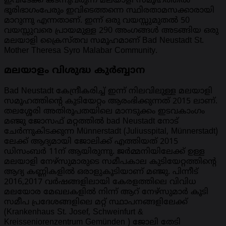
ഇവിടേക്ക് കടന്നുവരുന്ന മലയാളി സമൂഹത്തിൽ
ഭൂരിഭാഗംപേരും ഇവിടെത്തന്നെ സ്ഥിരതാമസക്കാരായി
മാറുന്നു എന്നതാണ്. ഇന്ന് ഒരു വയസ്സുമുതൽ 50
വയസ്സുവരെ പ്രായമുള്ള 290 അംഗങ്ങൾ അടങ്ങിയ ഒരു
മലയാളി ക്രൈസ്തവ സമൂഹമാണ് Bad Neustadt St.
Mother Theresa Syro Malabar Community.
മലയാളം വിശുദ്ധ കുർബ്ബാന
Bad Neustadt കേന്ദ്രീകരിച്ച് ഇന്ന് നിലവിലുള്ള മലയാളി
സമൂഹത്തിന്റെ കുടിയേറ്റം ആരംഭിക്കുന്നത് 2015 ലാണ്.
തലശ്ശേരി അതിരൂപതയിലെ മാനടുക്കം ഇടവകാംഗം
മഞ്ജു ജോസഫ് മറ്റത്തിൽ bad Neustadt നോട്
ചേർന്നുകിടക്കുന്ന Münnerstadt (Juliusspital, Münnerstadt)
ലേക്ക് ആദ്യമായി ജോലിക്ക് എത്തിയത് 2015
ഡിസംബർ 11ന് ആയിരുന്നു. ജർമ്മനിയിലേക്ക് ഉള്ള
മലയാളി നേഴ്സുമാരുടെ സമീപകാല കുടിയേറ്റത്തിന്റെ
ആദ്യ കണ്ണികളിൽ ഒരാളുകൂടിയാണ് മഞ്ജു. പിന്നീട്
2016,2017 വർഷങ്ങളിലായി കേരളത്തിലെ വിവിധ
മലയോര മേഖലകളിൽ നിന്ന് ആറ് നേഴ്സുമാർ കൂടി
സമീപ പ്രദേശങ്ങളിലെ മറ്റ് സ്ഥാപനങ്ങളിലേക്ക്
(Krankenhaus St. Josef, Schweinfurt &
Kreisseniorenzentrum Gemünden ) ജോലി തേടി