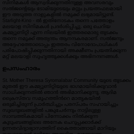
സിനിമകൾ ആസ്വദിക്കുന്നതിനുള്ള അവസരവും
സൽജന്റെയും ടോമിയുടെയും മറ്റും പ്രയത്നഫലമായി
ഈ അടുത്ത നാളുകളിൽ നമുക്ക് ലഭ്യമായിട്ടുണ്ട്.
Starlight-Kino - ൽ ഇതിനോടകം തന്നെ പത്തോളം
മലയാള സിനിമകൾ പ്രദർശിപ്പിച്ചു. ഒരു ചെറിയ
കമ്മ്യൂണിറ്റി എന്ന നിലയിൽ ഇത്തരമൊരു തുടക്കം
തന്നെ നമുക്ക് അത്യന്തം ആനന്ദകരമാണ്. സൽജനും
അദ്ദേഹത്തോടൊപ്പം ഇത്തരം വിനോദോപാധികൾ
പരിപോഷിപ്പിക്കുന്നതിനായി അക്ഷീണം പ്രയത്നിക്കുന്ന
മറ്റ് മലയാളി സുഹൃത്തുക്കൾക്കും അഭിനന്ദനങ്ങൾ.
ഉപസംഹാരം
St. Mother Theresa Syromalabar Community യുടെ തുടക്കം
മുതൽ ഈ കമ്മ്യൂണിറ്റിയുടെ ഭാഗമായിരിക്കുവാൻ
സാധിക്കുന്നതിൽ ഞാൻ അഭിമാനിക്കുന്നു. ആദിമ
ക്രൈസ്തവ സമൂഹത്തിൻറെ മാതൃകയിൽ
ഒരുമിച്ചിരുന്ന് പ്രാർത്ഥിച്ചും പരസ്പരം സഹായിച്ചും
സുഖദുഃഖങ്ങളിൽ പങ്കുചേർന്നും നാട്ടിലുള്ള
സാമ്പത്തികമായി പിന്നോക്കം നിൽക്കുന്ന
കുടുംബങ്ങളിലെ അനേക ചെറുപ്പക്കാർക്ക്
ഉന്നതവിദ്യാഭ്യാസത്തിന് കൈത്താങ്ങായി മാറിയും