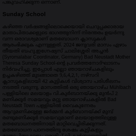
പങ്കുവഹിക്കുന്ന ഒന്നാണ്.
Sunday School
കഴിഞ്ഞ വർഷങ്ങളിലൊക്കെയായി ചെറുപ്പക്കാരായ
മാതാപിതാക്കളുടെ ഭാഗത്തുനിന്ന് നിരന്തരം ഉയർന്നു
വന്ന ഒരാവശ്യമാണ് മതബോധന ക്ലാസുകൾ
ആരംഭിക്കുക എന്നുള്ളത്. 2024 ജനുവരി മാസം ഏഴാം
തീയതി ബഹു.ഇഗ്നേഷ്യസ് ചാലിശ്ശേരി അച്ചൻ
(Syromalabar Coordinator, Germany) Bad Neustadt Mother
Theresa Sunday School-ന്റെ പ്രവർത്തനോദ്ഘാടനം
നിർവഹിച്ചു. ഇപ്പോൾ എല്ലാ ഞായറാഴ്ചകളിലും
ഉച്ചകഴിഞ്ഞ് മുടങ്ങാതെ 9,6,4,2,1, നഴ്സറി
ക്ലാസുകളിലായി 42 കുട്ടികൾ വിശ്വാസ പരിശീലനം
നടത്തി വരുന്നു. മാസത്തിൽ ഒരു ഞായറാഴ്ച Mühlbach
പള്ളിയിലെ മലയാളം വി.കുർബാനയ്ക്കു മുൻപ് 2
മണിക്കൂർ സമയവും മറ്റു ഞായറാഴ്ചകളിൽ Bad
Neustadt Town പള്ളിയിൽ വൈകുന്നേരം
ആറുമണിക്കുള്ള ജർമ്മൻ കുർബാനയ്ക്ക് മുമ്പ്
രണ്ടുമണിക്കൂർ സമയവുമാണ് മലയാളത്തിലുള്ള
മതബോധനത്തിനായി മാറ്റിവെച്ചിരിക്കുന്നത്.
മതബോധന പഠനത്തിനു ശേഷം കുട്ടികളും