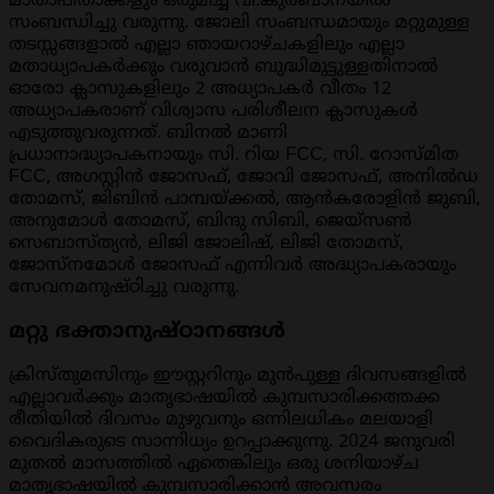
മാതാപിതാക്കളും ഒരുമിച്ച് വി.കുർബാനയിൽ
സംബന്ധിച്ചു വരുന്നു. ജോലി സംബന്ധമായും മറ്റുമുള്ള
തടസ്സങ്ങളാൽ എല്ലാ ഞായറാഴ്ചകളിലും എല്ലാ
മതാധ്യാപകർക്കും വരുവാൻ ബുദ്ധിമുട്ടുള്ളതിനാൽ
ഓരോ ക്ലാസുകളിലും 2 അധ്യാപകർ വീതം 12
അധ്യാപകരാണ് വിശ്വാസ പരിശീലന ക്ലാസുകൾ
എടുത്തുവരുന്നത്. ബിനൽ മാണി
പ്രധാനാദ്ധ്യാപകനായും സി. റിയ FCC, സി. റോസ്മിത
FCC, അഗസ്റ്റിൻ ജോസഫ്, ജോവി ജോസഫ്, അനിൽഡ
തോമസ്, ജിബിൻ പാമ്പയ്‌ക്കൽ, ആൻകരോളിൻ ജുബി,
അനുമോൾ തോമസ്, ബിന്ദു സിബി, ജെയ്‌സൺ
സെബാസ്ത്യൻ, ലിജി ജോലിഷ്, ലിജി തോമസ്,
ജോസ്‌നമോൾ ജോസഫ് എന്നിവർ അദ്ധ്യാപകരായും
സേവനമനുഷ്ഠിച്ചു വരുന്നു.
മറ്റു ഭക്താനുഷ്ഠാനങ്ങൾ
ക്രിസ്തുമസിനും ഈസ്റ്ററിനും മുൻപുള്ള ദിവസങ്ങളിൽ
എല്ലാവർക്കും മാതൃഭാഷയിൽ കുമ്പസാരിക്കത്തക്ക
രീതിയിൽ ദിവസം മുഴുവനും ഒന്നിലധികം മലയാളി
വൈദികരുടെ സാന്നിധ്യം ഉറപ്പാക്കുന്നു. 2024 ജനുവരി
മുതൽ മാസത്തിൽ ഏതെങ്കിലും ഒരു ശനിയാഴ്ച
മാതൃഭാഷയിൽ കുമ്പസാരിക്കാൻ അവസരം