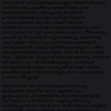
വസ്ത്രകൾ ധരിച്ച് മുത്തുക്കുടകളുടെ അകമ്പടിയോടെ
നടത്തിയ ആ പ്രദക്ഷിണം ജർമ്മനിയുടെ പഴയ
ക്രൈസ്തവതനിമ വിളിച്ചോതുംവിധത്തിൽ
പ്രൗഢഗംഭീരമായിരുന്നുവെന്നത് ഇവിടുത്തെ
പത്രമാധ്യമങ്ങൾ ആ പരിപാടിക്ക് നൽകിയ
വാർത്താപ്രാധാന്യം വെളിവാക്കുന്നതായിരുന്നു. 2023
സെപ്റ്റംബർ 16ന് ഈ പ്രദേശത്തെ പ്രധാന തീർത്ഥാടന
കേന്ദ്രമായ Kreuzbergൽ വച്ച് നടത്തപ്പെട്ട കുരിശിന്റെ
പുകഴ്ച്ചയുടെ തിരുനാളും വാർത്താമാധ്യമങ്ങളിൽ
ശ്രദ്ധേയമായത് നമ്മുടെ യുവതീയുവാക്കളുടെ സജീവ
പങ്കാളിത്തത്തിലൂടെയായിരുന്നു. 2023 ൽ Bad Neustadt
Town പള്ളിയിലെ തിരുനാൾ ആഘോഷത്തിലും (Pfarrfest)
മറ്റ് ആഘോഷ പരിപാടികളിലുമെല്ലാം ടോമിയുടെ
നേതൃത്വത്തിൽ നമ്മുടെ ചെറുപ്പക്കാർ തയ്യാറാക്കിയ
കേരളീയ ഭക്ഷണവിഭവങ്ങളെല്ലാം തന്നെ ഏവരുടെയും
പ്രശംസ പിടിച്ചുപറ്റി.
Bad Neustadt- ലെ മലയാളികളുടെ സാന്നിധ്യം
ഇവിടുത്തെ തദ്ദേശീയ ജനത എത്രയധികം
ഇഷ്ടപ്പെടുന്നു എന്നുള്ളതിന്റെ ഒരു തെളിവായിരുന്നു
2023 ജൂലൈ 31ന് Mühlbach പള്ളിമുറ്റത്ത് വെച്ച്
നടത്തപ്പെട്ട Indian Cultural Fest. അന്നേദിവസം രാവിലെ
10 മണിക്ക് പള്ളിമുറ്റത്തുള്ള തുറന്ന വേദിയിൽ വച്ച്