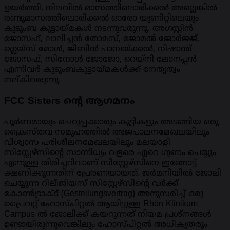
ഉയർത്തി. നിലവിൽ മാസത്തിലൊരിക്കൽ അല്ലെങ്കിൽ
രണ്ടുമാസത്തിലൊരിക്കൽ ഓരോ യൂണിറ്റിലെയും
കുടുംബ കൂട്ടായ്മകൾ നടന്നുവരുന്നു. അഗസ്റ്റിൻ
ജോസഫ്, ലാലിച്ചൻ തോമസ്, ജോമൽ ജോർജ്ജ്,
ഗ്ലെയ്‌സ് മോൾ, ജിബിൻ പാമ്പയ്‌ക്കൽ, നിഷാന്ത്
ജോസഫ്, സിനോൾ ജോജോ, റെയ്നി ലോനപ്പൻ
എന്നിവർ കുടുംബകൂട്ടായ്മകൾക്ക് നേതൃത്വം
നല്കിവരുന്നു.
FCC Sisters ൻ്റെ ആഗമനം
പൂർണമായും ചെറുപ്പക്കാരും കുട്ടികളും അടങ്ങിയ ഒരു
ക്രൈസ്തവ സമൂഹത്തിൽ അജപാലനമേഖലയിലും
വിശ്വാസ പരിശീലനമേഖലയിലും മലയാളി
സിസ്റ്റേഴ്സിന്റെ സാന്നിധ്യം വളരെ ഏറെ ഗുണം ചെയ്യും
എന്നുള്ള തിരിച്ചറിവാണ് സിസ്റ്റേഴ്സിനെ ഇങ്ങോട്ട്
ക്ഷണിക്കുന്നതിന് പ്രേരണയായത്. ജർമനിയിൽ ജോലി
ചെയ്യുന്ന റിലീജിയസ് സിസ്റ്റേഴ്സിന്റെ വർക്ക്
കോൺട്രാക്ട് (Gestellungsvertrag) അനുസരിച്ച് ഒരു
പ്രൈവറ്റ് ഹോസ്പിറ്റൽ ആയിട്ടുള്ള Rhön Klinikum
Campus ൽ ജോലിക്ക് കയറുന്നത് നിയമ പ്രശ്നങ്ങൾ
ഉണ്ടായിരുന്നുവെങ്കിലും ഹോസ്പിറ്റൽ അധികൃതരും