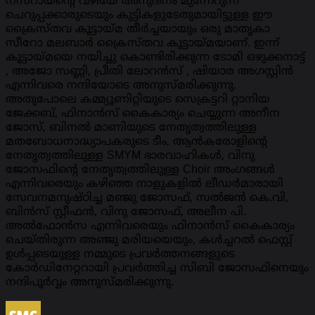
നസറായന്റെ വഴിയേ അനുദിനം മുന്നേറുന്ന
ചെറുപ്പക്കാരുടെയും കുട്ടികളുടേതുമായിട്ടുള്ള ഈ
ക്രൈസ്തവ കൂട്ടായ്മ തീർച്ചയായും ഒരു മാതൃകാ
സീറോ മലബാർ ക്രൈസ്തവ കൂട്ടായ്മയാണ്. ഇന്ന്
കൂട്ടായ്മയെ നയിച്ചു കൊണ്ടിരിക്കുന്ന ടോമി ഒഴുക്കനാട്ട്
, അജോ സണ്ണി, പ്രീതി ലോറൻസ് , ഷിയാര അഗസ്റ്റിൻ
എന്നിവരെ നന്ദിയോടെ അനുസ്മരിക്കുന്നു.
അതുപോലെ കമ്മ്യൂണിറ്റിയുടെ സെക്രട്ടറി റ്റാനിയ
ജേക്കബ്, ഫിനാൻസ് കൈകാര്യം ചെയ്യുന്ന അനീന
ജോസ്, ബിനൽ മാണിയുടെ നേതൃത്വത്തിലുള്ള
മതബോധനാദ്ധ്യാപകരുടെ ടീം, ആൻകരോളിന്റെ
നേതൃത്വത്തിലുള്ള SMYM ഭാരവാഹികൾ, വിനു
ജോസഫിന്റെ നേതൃത്വത്തിലുള്ള Choir അംഗങ്ങൾ
എന്നിവരെയും കഴിഞ്ഞ നാളുകളിൽ ലീഡർമാരായി
സേവനമനുഷ്ഠിച്ച മഞ്ജു ജോസഫ്, സൽജൻ കെ.വി,
ബിൻസ് സ്റ്റീഫൻ, വിനു ജോസഫ്, അലീന പി.
അൽഫോൻസ എന്നിവരെയും ഫിനാൻസ് കൈകാര്യം
ചെയ്തിരുന്ന അഞ്ജു മരിയയെയും, കൾച്ചറൽ ഫെസ്റ്റ്
ഉൾപ്പടെയുള്ള നമ്മുടെ പ്രവർത്തനങ്ങളുടെ
കോർഡിനേറ്ററായി പ്രവർത്തിച്ച സിബി ജോസഫിനെയും
നന്ദിപൂർവ്വം അനുസ്മരിക്കുന്നു.